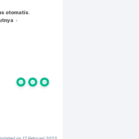
s otomatis
.
utnya
pdated on 17 Februari 2023