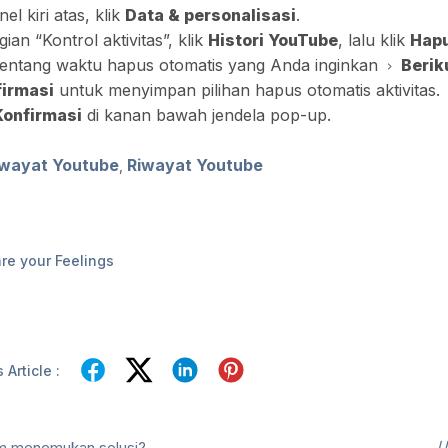
nel kiri atas, klik
Data & personalisasi
.
gian “Kontrol aktivitas”, klik
Histori YouTube
, lalu klik
Hapu
 rentang waktu hapus otomatis yang Anda inginkan
Berik
irmasi
untuk menyimpan pilihan hapus otomatis aktivitas.
Konfirmasi
di kanan bawah jendela pop-up.
iwayat Youtube
Riwayat Youtube
,
re your Feelings
 Article :
U
m menemukan solusi?