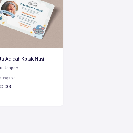
tu Aqiqah Kotak Nasi
tu Ucapan
atings yet
60.000