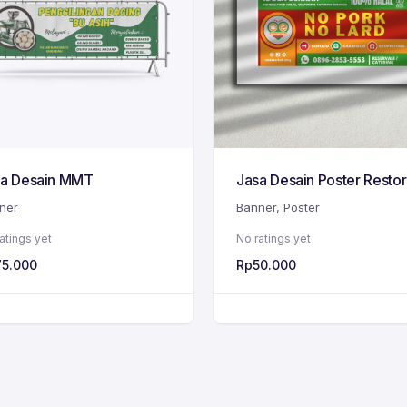
sa Desain MMT
Jasa Desain Poster Resto
ner
Banner
,
Poster
atings yet
No ratings yet
75.000
Rp
50.000