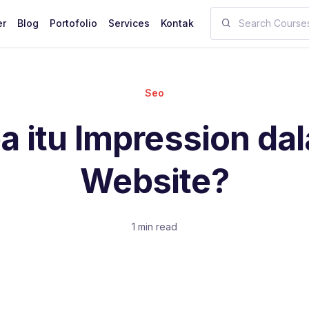
er
Blog
Portofolio
Services
Kontak
Seo
a itu Impression da
Website?
1 min read