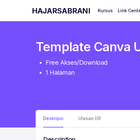
HAJARSABRANI
Kursus
Link Cent
Template Canva 
Free Akses/Download
1 Halaman
Deskripsi
Ulasan (0)
Description