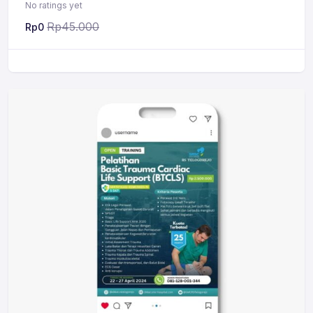
No ratings yet
Rp
45.000
Rp
0