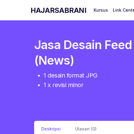
HAJARSABRANI
Kursus
Link Cent
Jasa Desain Feed
(News)
1 desain format JPG
1 x revisi minor
Deskripsi
Ulasan (0)