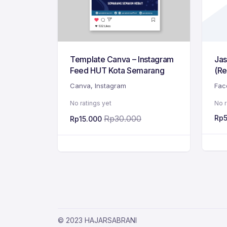
Template Canva – Instagram
Jas
Feed HUT Kota Semarang
(Re
Canva
,
Instagram
Fac
No ratings yet
No r
Rp
30.000
Rp
Rp
15.000
© 2023 HAJARSABRANI