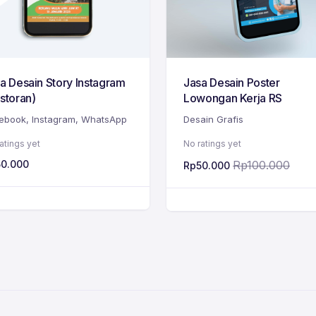
a Desain Story Instagram
Jasa Desain Poster
storan)
Lowongan Kerja RS
ebook
,
Instagram
,
WhatsApp
Desain Grafis
atings yet
No ratings yet
50.000
Rp
100.000
Rp
50.000