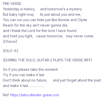
PRE-VERSE
Yesterday is history, and tomorrow’s a mystery
But baby right now, its just about you and me,
You can run you can hide just like Bonnie and Clyde
Reach for the sky ain’t never gonna die,
and I thank the Lord for the love I have found
and hold you tight, cause tomorrow, may never come.
[Chorus]
SOLO: X2
(DURING THE SOLO, GUITAR 2 PLAYS THE VERSE RIFF)
So if you please take this moment
Try if you can make it last
Don’t think about no future, and just forget about the past
and make it last………………
Ref:
https://tabs.ultimate-guitar.com