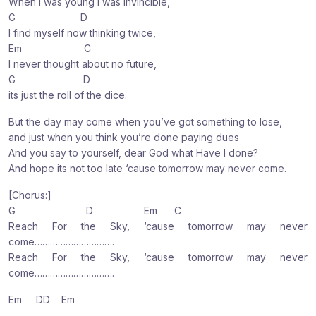
When I was young I was invincible,
G D
I find myself now thinking twice,
Em C
I never thought about no future,
G D
its just the roll of the dice.
But the day may come when you’ve got something to lose,
and just when you think you’re done paying dues
And you say to yourself, dear God what Have I done?
And hope its not too late ‘cause tomorrow may never come.
[Chorus:]
G D Em C
Reach For the Sky, ‘cause tomorrow may never
come………………………….
Reach For the Sky, ‘cause tomorrow may never
come………………………….
Em DD Em