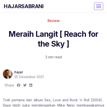
HAJARSABRANI
Review
Meraih Langit [ Reach for
the Sky ]
2 min read
hajar
25 Desember 2021
S
S
S
Share
h
h
h
a
a
a
Trek pertama dari album Sex, Love and Rock ‘n Roll [2004] .
r
r
r
Saya lebih suka mendengarkan Mike Ness membawakannya
e
e
e