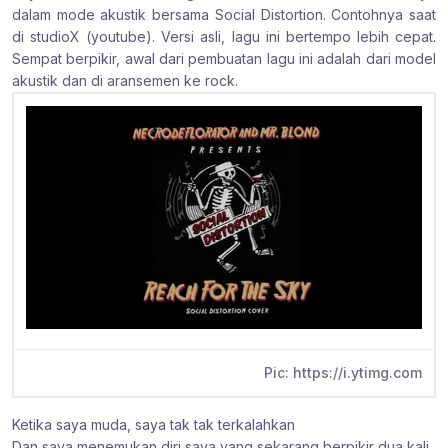
dalam mode akustik bersama Social Distortion. Contohnya saat
:
:
:
di studioX (youtube). Versi asli, lagu ini bertempo lebih cepat.
Sempat berpikir, awal dari pembuatan lagu ini adalah dari model
akustik dan di aransemen ke rock.
Pic: https://i.ytimg.com
Ketika saya muda, saya tak tak terkalahkan
Dan saya menemukan diri saya yang sekarang berpikir dua kali