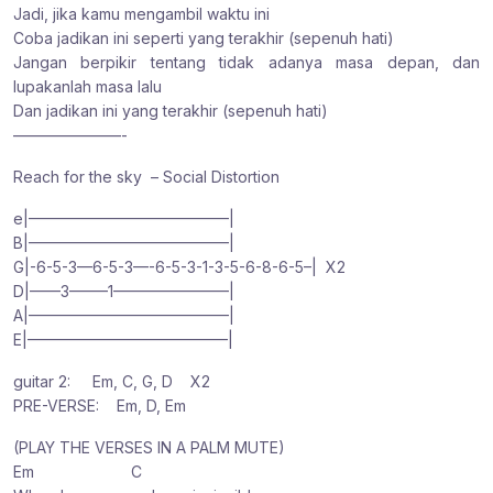
Jadi, jika kamu mengambil waktu ini
Coba jadikan ini seperti yang terakhir (sepenuh hati)
Jangan berpikir tentang tidak adanya masa depan, dan
lupakanlah masa lalu
Dan jadikan ini yang terakhir (sepenuh hati)
———————-
Reach for the sky – Social Distortion
e|—————————————|
B|—————————————|
G|-6-5-3—6-5-3—-6-5-3-1-3-5-6-8-6-5–| X2
D|——3——–1———————–|
A|—————————————|
E|—————————————|
guitar 2: Em, C, G, D X2
PRE-VERSE: Em, D, Em
(PLAY THE VERSES IN A PALM MUTE)
Em C